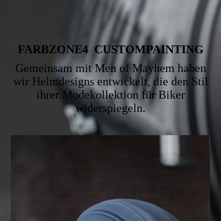
FARBZONE4 CUSTOMPAINTING
Gemeinsam mit Men of Mayhem haben
wir Helmdesigns entwickelt, die den Stil
ihrer Modekollektion für Biker
widerspiegeln.