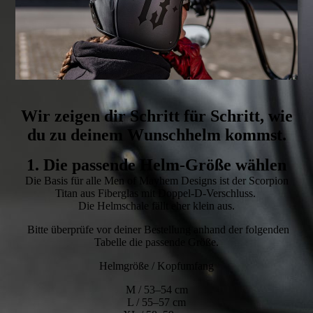
Wir zeigen dir Schritt für Schritt, wie
du zu deinem Wunschhelm kommst.
1. Die passende Helm-Größe wählen
Die Basis für alle Men of Mayhem Designs ist der Scorpion
Titan aus Fiberglas mit Doppel-D-Verschluss.
Die Helmschale fällt eher klein aus.
Bitte überprüfe vor deiner Bestellung anhand der folgenden
Tabelle die passende Größe.
Helmgröße / Kopfumfang
M / 53–54 cm
L / 55–57 cm